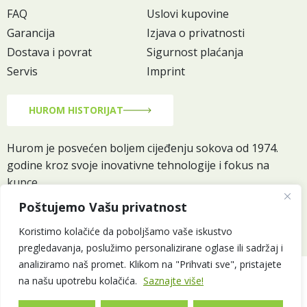
FAQ
Uslovi kupovine
Garancija
Izjava o privatnosti
Dostava i povrat
Sigurnost plaćanja
Servis
Imprint
HUROM HISTORIJAT
Hurom je posvećen boljem cijeđenju sokova od 1974.
godine kroz svoje inovativne tehnologije i fokus na
kupce.
Pročitaj više
Poštujemo Vašu privatnost
Koristimo kolačiće da poboljšamo vaše iskustvo
pregledavanja, poslužimo personalizirane oglase ili sadržaj i
analiziramo naš promet. Klikom na "Prihvati sve", pristajete
Od 1974 © 2025 Total d.o.o. po ovlaštenju Hurom Europe –
na našu upotrebu kolačića.
Saznajte više!
Authorised Distributor