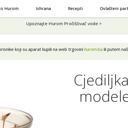
to Hurom
Ishrana
Recepti
Ovlašteni par
Upoznajte Hurom Pročišćivač vode >
isnike koji su aparat kupili na web trgovini
hurom.ba
ili putem n
Cjediljk
modele