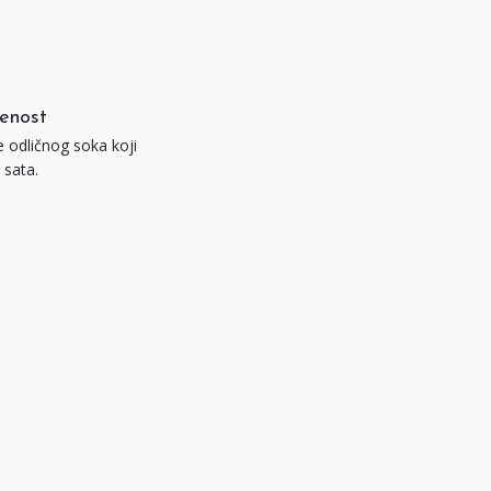
enost
e odličnog soka koji
 sata.