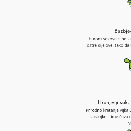
Bezbje
Hurom sokovnici ne sa
oštre dijelove, tako da
Hranjiviji sok
Prirodno kretanje vijka
sastojke i time čuva n
v