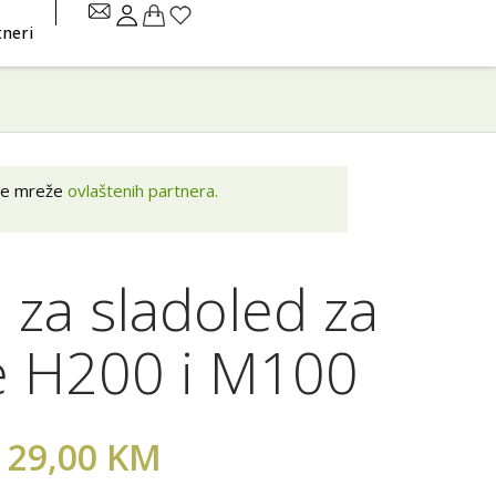
tneri
aše mreže
ovlaštenih partnera.
a za sladoled za
 H200 i M100
29,00
KM