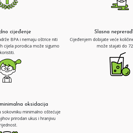
dno cijeđenje
Slasna neprerađ
drže BPA i nemaju oštrice niti
Cijeđenjem dobijate veće količin
 ih cijela porodica može sigurno
može stajati do 72
koristiti.
, minimalna oksidacija
 u sokovniku minimalno oštećuje
jihov prirodan ukus i hranjivu
rijednost.