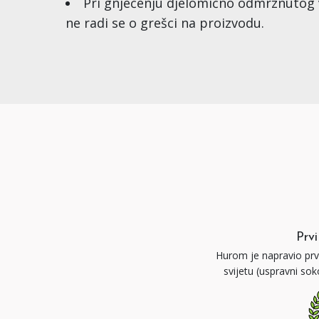
Pri gnječenju djelomično odmrznutog vo
ne radi se o grešci na proizvodu.
Prvi
Hurom je napravio prvi
svijetu (uspravni so