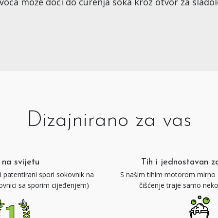
ća može doći do curenja soka kroz otvor za sladoled 
Dizajnirano za vas
 na svijetu
Tih i jednostavan za
 patentirani spori sokovnik na
S našim tihim motorom mirno z
kovnici sa sporim cijeđenjem)
čišćenje traje samo neko