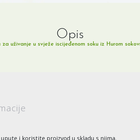
Opis
a uživanje u svježe iscijeđenom soku iz Hurom sokovni
macije
 upute i koristite proizvod u skladu s njima.