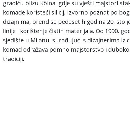
gradiću blizu Kölna, gdje su vješti majstori stak
komade koristeći silicij. Izvorno poznat po b
dizajnima, brend se pedesetih godina 20. stolj
linije i korištenje čistih materijala. Od 1990. 
sjedište u Milanu, surađujući s dizajnerima iz ci
komad odražava pomno majstorstvo i duboko
tradiciji.