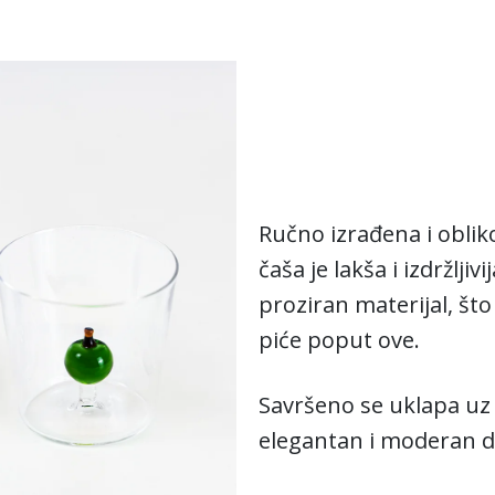
Ručno izrađena i obli
čaša je lakša i izdržljiv
proziran materijal, što
piće poput ove.
Savršeno se uklapa uz r
elegantan i moderan d