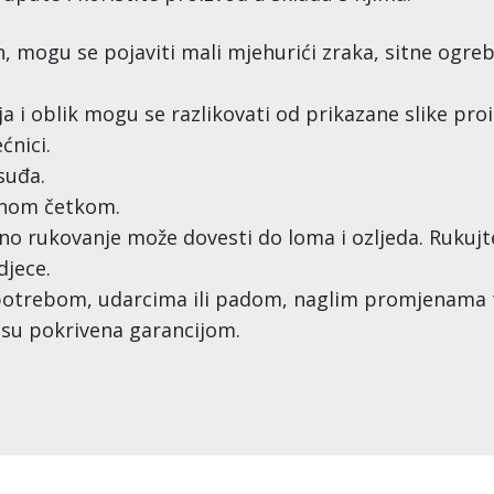
, mogu se pojaviti mali mjehurići zraka, sitne ogreb
a i oblik mogu se razlikovati od prikazane slike pro
ćnici.
suđa.
kanom četkom.
lno rukovanje može dovesti do loma i ozljeda. Rukujte
djece.
potrebom, udarcima ili padom, naglim promjenama
isu pokrivena garancijom.