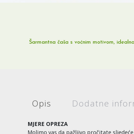
Šarmantna čaša s voćnim motivom, idealna z
Opis
Dodatne infor
MJERE OPREZA
Molimo vas da pažljivo pročitate sljedeće