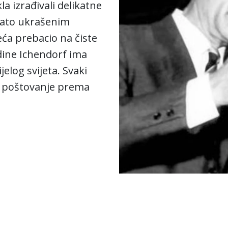
la izrađivali delikatne
ogato ukrašenim
eća prebacio na čiste
godine Ichendorf ima
jelog svijeta. Svaki
 poštovanje prema