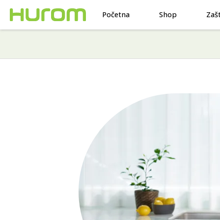
Početna
Shop
Zaš