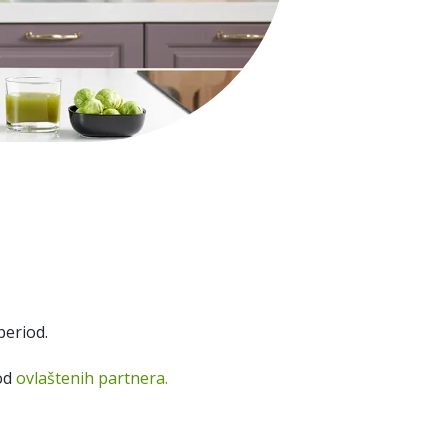
period.
kod
ovlaštenih partnera.