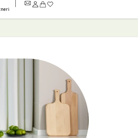
tneri