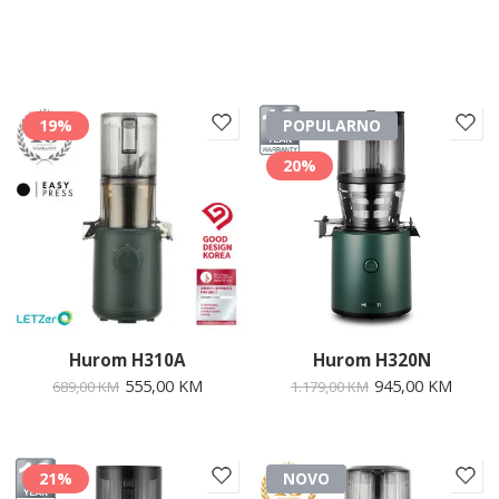
19%
POPULARNO
20%
Hurom H310A
Hurom H320N
555,00
KM
945,00
KM
689,00
KM
1.179,00
KM
21%
NOVO