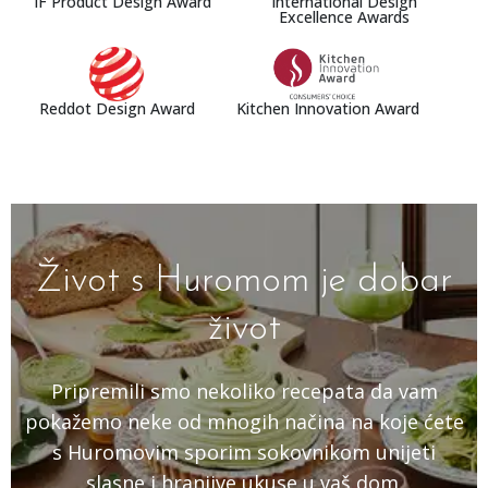
IF Product Design Award
International Design
Excellence Awards
Reddot Design Award
Kitchen Innovation Award
Život s Huromom je dobar
život
Pripremili smo nekoliko recepata da vam
pokažemo neke od mnogih načina na koje ćete
s Huromovim sporim sokovnikom unijeti
slasne i hranjive ukuse u vaš dom.