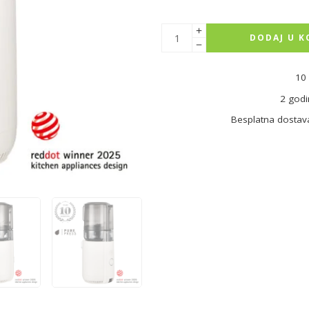
DODAJ U K
10 
2 godi
Besplatna dostav