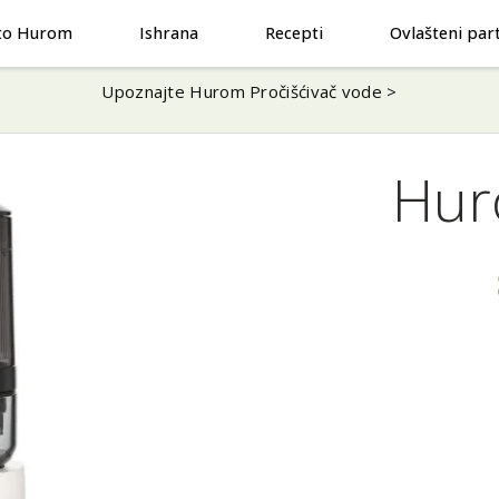
to Hurom
Ishrana
Recepti
Ovlašteni par
Upoznajte Hurom Pročišćivač vode >
Hur