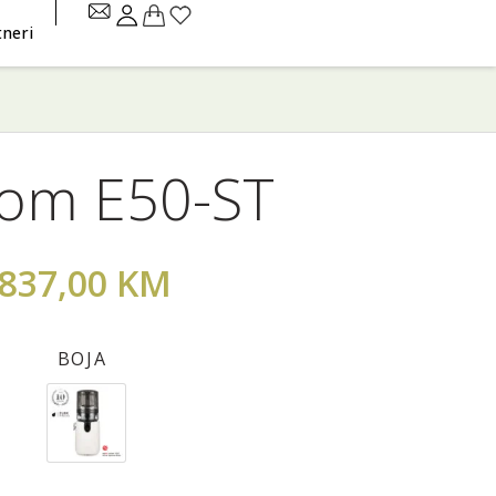
tneri
om E50-ST
837,00
KM
BOJA