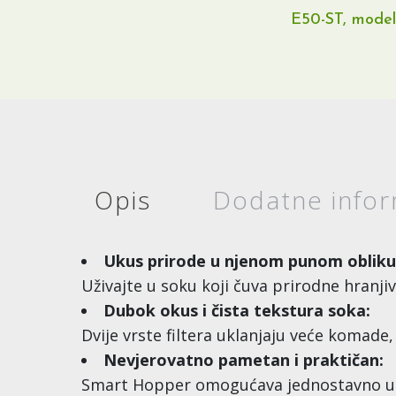
E50-ST, model k
Opis
Dodatne infor
Ukus prirode u njenom punom obliku
Uživajte u soku koji čuva prirodne hranjiv
Dubok okus i čista tekstura soka:
Dvije vrste filtera uklanjaju veće komade, 
Nevjerovatno pametan i praktičan:
Smart Hopper omogućava jednostavno uba