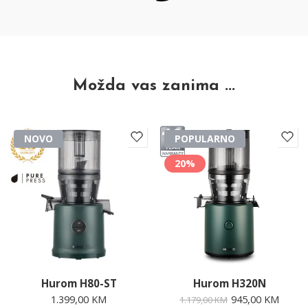
Možda vas zanima ...
NOVO
POPULARNO
20%
Hurom H80-ST
Hurom H320N
1.399,00
KM
945,00
KM
1.179,00
KM