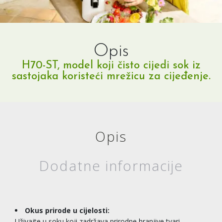
Opis
H70-ST, model koji čisto cijedi sok iz
sastojaka koristeći mrežicu za cijeđenje.
Opis
Dodatne informacije
Okus prirode u cijelosti:
Uživajte u soku koji zadržava prirodne hranjive tvari